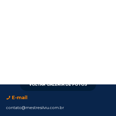
VOLTAR GALERIA DE FOTOS
E-mail
contato@mestresilviu.com.br