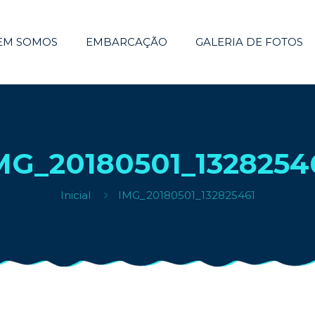
EM SOMOS
EMBARCAÇÃO
GALERIA DE FOTOS
MG_20180501_1328254
Inicial
IMG_20180501_132825461