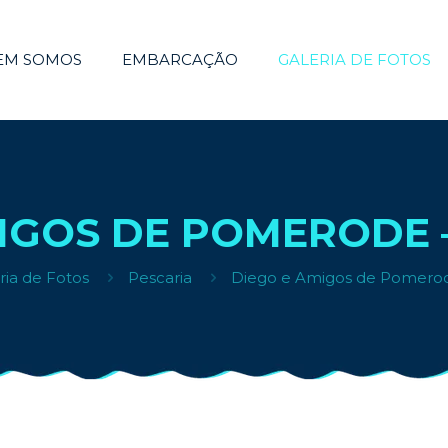
EM SOMOS
EMBARCAÇÃO
GALERIA DE FOTOS
IGOS DE POMERODE –
ria de Fotos
Pescaria
Diego e Amigos de Pomerod