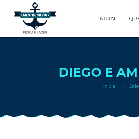
INICIAL
QU
DIEGO E AM
Inicial
Gale