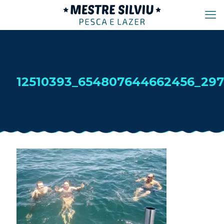
12510393_654807644662456_29