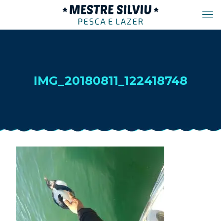
IMG_20180811_122418748