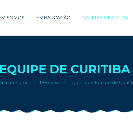
EM SOMOS
EMBARCAÇÃO
GALERIA DE FOTOS
EQUIPE DE CURITIBA –
eria de Fotos
Pescaria
Romildo e Equipe de Curiti