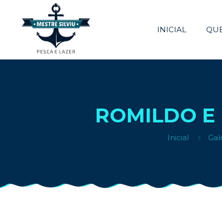
INICIAL
QU
ROMILDO E 
Inicial
Gal